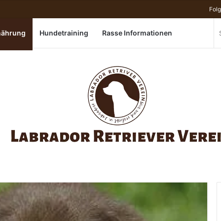
Fol
Sidebar
Skin
nährung
Hundetraining
Rasse Informationen
ums