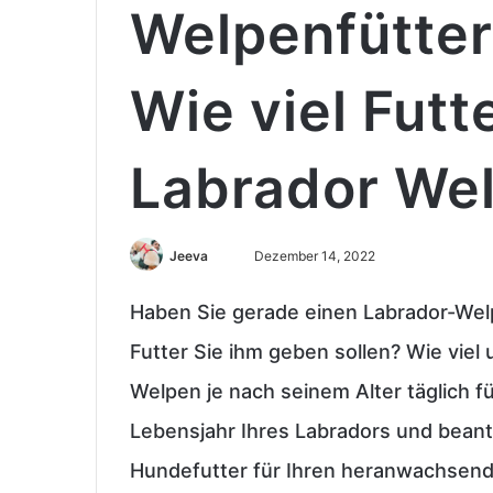
Welpenfütter
Wie viel Futte
Labrador We
Sende
Jeeva
Dezember 14, 2022
uns
eine
Haben Sie gerade einen Labrador-Wel
E-
Futter Sie ihm geben sollen? Wie viel 
Mail
Welpen je nach seinem Alter täglich f
Lebensjahr Ihres Labradors und beant
Hundefutter für Ihren heranwachsend