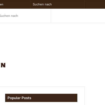
x
Zufälliger
Sidebar
Suchen
gen
Artikel
nach
Suchen
chalten
nach
Popular Posts