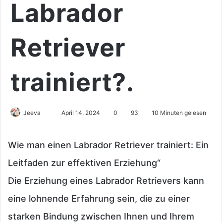
Labrador
Retriever
trainiert?.
Sende
Jeeva
April 14, 2024
0
93
10 Minuten gelesen
uns
eine
Wie man einen Labrador Retriever trainiert: Ein
E-
Mail
Leitfaden zur effektiven Erziehung“
Die Erziehung eines Labrador Retrievers kann
eine lohnende Erfahrung sein, die zu einer
starken Bindung zwischen Ihnen und Ihrem