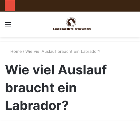
Menu
S
n
Home
/
Wie viel Auslauf braucht ein Labrador?
Wie viel Auslauf
braucht ein
Labrador?
W