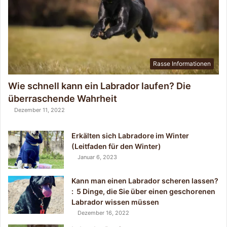
n
L
a
b
r
a
Rasse Informationen
d
o
Wie schnell kann ein Labrador laufen? Die
r
überraschende Wahrheit
?
Dezember 11, 2022
Erkälten sich Labradore im Winter
(Leitfaden für den Winter)
Januar 6, 2023
Kann man einen Labrador scheren lassen?
: 5 Dinge, die Sie über einen geschorenen
Labrador wissen müssen
Dezember 16, 2022