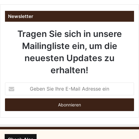
0
2
Newsletter
6
f
Tragen Sie sich in unsere
ü
r
Mailingliste ein, um die
g
e
neuesten Updates zu
s
u
erhalten!
n
d
e
G
,
e
g
b
l
e
ü
n
c
S
k
i
l
e
i
I