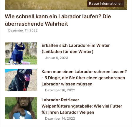
D
Rasse Informationen
e
u
Wie schnell kann ein Labrador laufen? Die
t
überraschende Wahrheit
s
Dezember 11, 2022
c
h
l
Erkälten sich Labradore im Winter
a
(Leitfaden für den Winter)
n
Januar 6, 2023
d
(
Kann man einen Labrador scheren lassen?
L
: 5 Dinge, die Sie über einen geschorenen
e
Labrador wissen müssen
i
Dezember 16, 2022
t
Labrador Retriever
f
Welpenfütterungstabelle: Wie viel Futter
a
für Ihren Labrador Welpen
d
Dezember 14, 2022
e
n
2