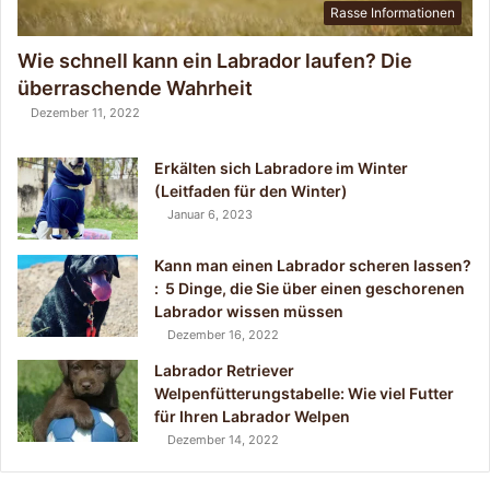
r
Rasse Informationen
u
n
Wie schnell kann ein Labrador laufen? Die
g
überraschende Wahrheit
s
Dezember 11, 2022
t
a
b
Erkälten sich Labradore im Winter
e
(Leitfaden für den Winter)
l
Januar 6, 2023
l
e
Kann man einen Labrador scheren lassen?
:
: 5 Dinge, die Sie über einen geschorenen
W
Labrador wissen müssen
i
Dezember 16, 2022
e
Labrador Retriever
v
Welpenfütterungstabelle: Wie viel Futter
i
für Ihren Labrador Welpen
e
Dezember 14, 2022
l
F
u