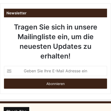
t
t
Newsletter
e
r
Tragen Sie sich in unsere
f
ü
Mailingliste ein, um die
r
I
neuesten Updates zu
h
r
erhalten!
e
n
L
G
a
e
b
b
r
e
a
n
d
S
o
i
r
e
W
I