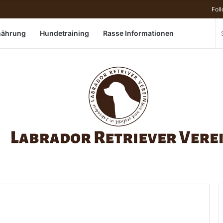
Fol
Sidebar
Swi
nährung
Hundetraining
Rasse Informationen
skin