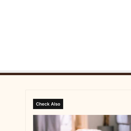
s
e
n
Check Also