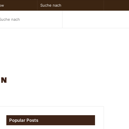
x
Zufälliger
Sidebar
Suche
low
Artikel
nach
tch
Suche
nach
Popular Posts