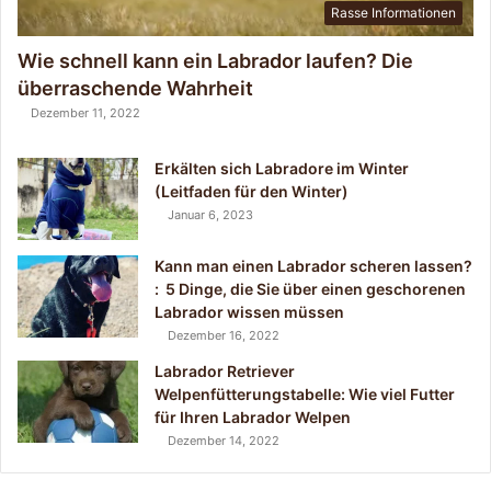
D
Rasse Informationen
e
u
Wie schnell kann ein Labrador laufen? Die
t
überraschende Wahrheit
s
Dezember 11, 2022
c
h
l
Erkälten sich Labradore im Winter
a
(Leitfaden für den Winter)
n
Januar 6, 2023
d
(
Kann man einen Labrador scheren lassen?
L
: 5 Dinge, die Sie über einen geschorenen
e
Labrador wissen müssen
i
Dezember 16, 2022
t
Labrador Retriever
f
Welpenfütterungstabelle: Wie viel Futter
a
für Ihren Labrador Welpen
d
Dezember 14, 2022
e
n
2