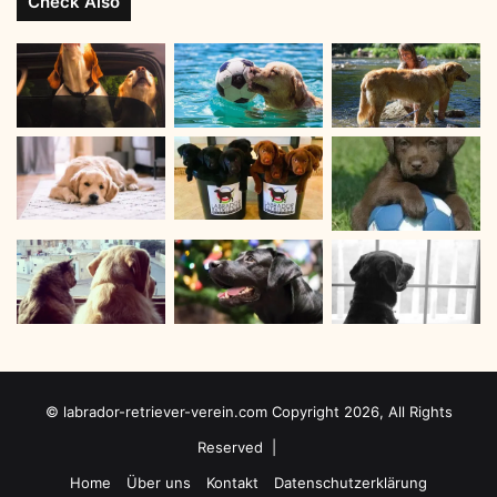
Check Also
c
h
h
r
e
e
L
E
a
-
b
M
r
a
a
i
d
l
o
A
r
d
e
r
)
e
s
s
e
e
© labrador-retriever-verein.com Copyright 2026, All Rights
i
n
Reserved |
Home
Über uns
Kontakt
Datenschutzerklärung