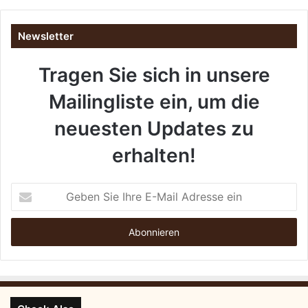
0
2
Newsletter
6
f
Tragen Sie sich in unsere
ü
r
Mailingliste ein, um die
g
e
neuesten Updates zu
s
u
erhalten!
n
d
e
G
,
e
g
b
l
e
ü
n
c
S
k
i
l
e
i
I